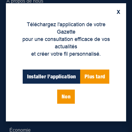
À propos de nous
X
Déontologie et confidentialité
Téléchargez l'application de votre
Devenir partenaire
Gazette
pour une consultation efficace de vos
Lieux de distribution
actualités
et créer votre fil personnalisé.
Nous joindre
Parutions numériques
Installer l'application
Plus tard
Catégories
Non
Actualités
Environnement
Économie