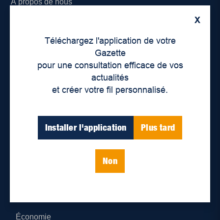
À propos de nous
X
Déontologie et confidentialité
Téléchargez l'application de votre
Devenir partenaire
Gazette
pour une consultation efficace de vos
Lieux de distribution
actualités
et créer votre fil personnalisé.
Nous joindre
Parutions numériques
Installer l'application
Plus tard
Catégories
Non
Actualités
Environnement
Économie