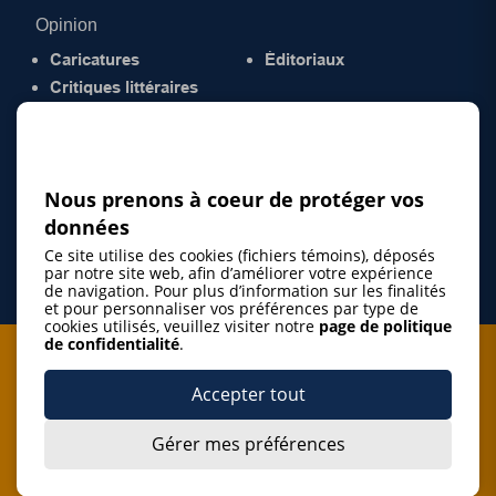
Opinion
Caricatures
Éditoriaux
Critiques littéraires
© 2026 Gazette de la Mauricie. Tous droits
réservés.
Politique de confidentialité
Nous prenons à coeur de protéger vos
données
Ce site utilise des cookies (fichiers témoins), déposés
par notre site web, afin d’améliorer votre expérience
de navigation. Pour plus d’information sur les finalités
et pour personnaliser vos préférences par type de
cookies utilisés, veuillez visiter notre
page de politique
de confidentialité
.
Je m'abonne à l'infolettre
Accepter tout
M'abonner
Gérer mes préférences
J’accepte de m’abonner à l’infolettre de La Gazette de la
Mauricie et de recevoir les plus récentes actualités ainsi
Je m'abonne à l'infolettre
que les offres promotionnelles de ce média d’information.