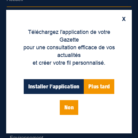
À propos de nous
X
Déontologie et confidentialité
Téléchargez l'application de votre
Gazette
Devenir partenaire
pour une consultation efficace de vos
actualités
Lieux de distribution
et créer votre fil personnalisé.
Nous joindre
Installer l'application
Plus tard
Parutions numériques
Non
Catégories
Actualités
Environnement