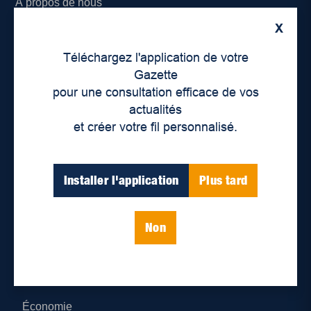
À propos de nous
X
Déontologie et confidentialité
Téléchargez l'application de votre
Devenir partenaire
Gazette
pour une consultation efficace de vos
Lieux de distribution
actualités
et créer votre fil personnalisé.
Nous joindre
Parutions numériques
Installer l'application
Plus tard
Catégories
Non
Actualités
Environnement
Économie