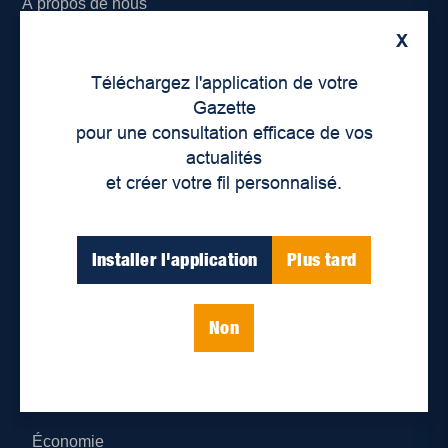
À propos de nous
X
Déontologie et confidentialité
Téléchargez l'application de votre
Devenir partenaire
Gazette
pour une consultation efficace de vos
Lieux de distribution
actualités
et créer votre fil personnalisé.
Nous joindre
Parutions numériques
Installer l'application
Plus tard
Catégories
Non
Actualités
Environnement
Économie