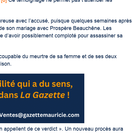
.
[8]
Ce témoignage ne permet pas t’atténuer les
oureuse avec l’accusé, puisque quelques semaines après
ans de son mariage avec Prospère Beauchêne. Les
e d’avoir possiblement comploté pour assassiner sa
e coupable du meurtre de sa femme et de ses deux
ison.
n appellent de ce verdict »
. Un nouveau procès aura