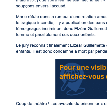
malgré [
sic
] que votre femme soit méchante ! »
soupçons envers l’accusé.
Marie réfute donc la rumeur d’une relation am
le tragique incendie, il y a publication des b
témoignages incriminent donc Elzéar Guillemett
femme et parallèlement ses deux enfants.
Le jury reconnait finalement Elzéar Guillemett
enfants. Il est donc condamné à mort par penda
Coup de théâtre ! Les avocats du prisonnier « e