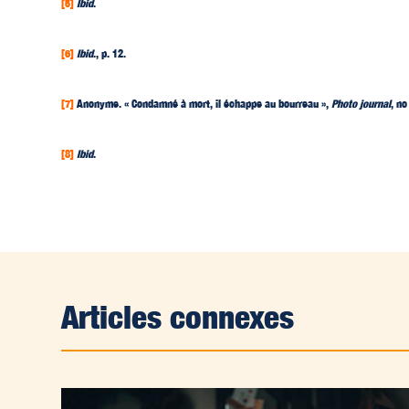
[5]
Ibid
.
[6]
Ibid
., p. 12.
[7]
Anonyme. « Condamné à mort, il échappe au bourreau »,
Photo journal
, no
[8]
Ibid
.
Articles connexes