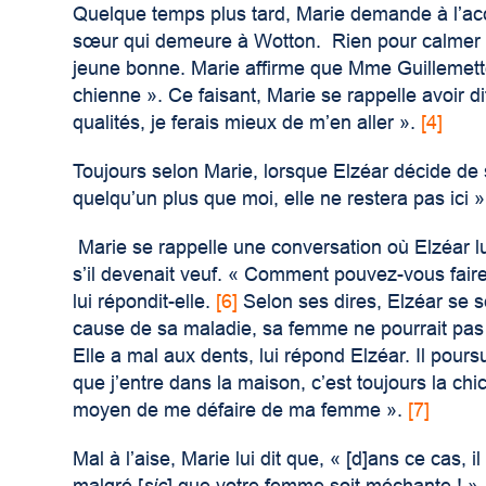
Quelque temps plus tard, Marie demande à l’accu
sœur qui demeure à Wotton. Rien pour calmer
jeune bonne. Marie affirme que M
me
Guillemette
chienne ». Ce faisant, Marie se rappelle avoir d
qualités, je ferais mieux de m’en aller »
.
[4]
Toujours selon Marie, lorsque Elzéar décide de 
quelqu’un plus que moi, elle ne restera pas ici »
Marie se rappelle une conversation où Elzéar lu
s’il devenait veuf. « Comment pouvez-vous faire
lui répondit-elle
.
[6]
Selon ses dires, Elzéar se se
cause de sa maladie, sa femme ne pourrait pas
Elle a mal aux dents, lui répond Elzéar. Il pour
que j’entre dans la maison, c’est toujours la chi
moyen de me défaire de ma femme »
.
[7]
Mal à l’aise, Marie lui dit que, « [d]ans ce cas,