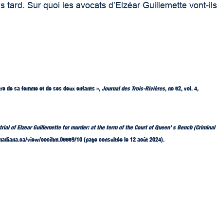
s tard. Sur quoi les avocats d’Elzéar Guillemette vont-ils
tre de sa femme et de ses deux enfants »,
Journal des Trois-Rivières
, no 52, vol. 4,
rial of Elzear Guillemette for murder: at the term of the Court of Queen’ s Bench (Criminal
anadiana.ca/view/oocihm.06659/10 (page consultée le 12 août 2024).