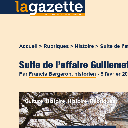
Accueil
>
Rubriques
>
Histoire
>
Suite de l’
Suite de l’affaire Guillem
Par
Francis Bergeron, historien
-
5 février 2
Culture
,
Histoire
,
Histoire
,
Rubriques