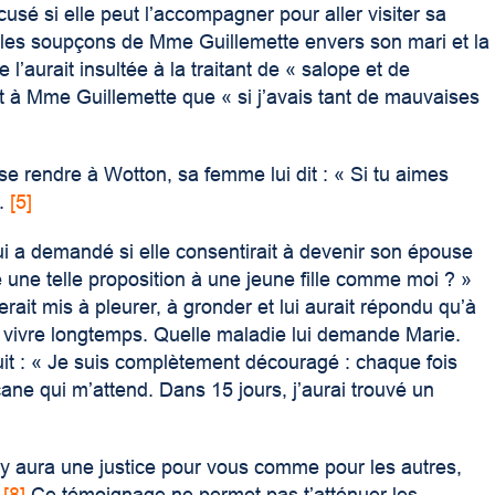
sé si elle peut l’accompagner pour aller visiter sa
 les soupçons de M
me
Guillemette envers son mari et la
 l’aurait insultée à la traitant de « salope et de
it à M
me
Guillemette que « si j’avais tant de mauvaises
se rendre à Wotton, sa femme lui dit : « Si tu aimes
.
[5]
i a demandé si elle consentirait à devenir son épouse
 une telle proposition à une jeune fille comme moi ? »
rait mis à pleurer, à gronder et lui aurait répondu qu’à
 vivre longtemps. Quelle maladie lui demande Marie.
suit : « Je suis complètement découragé : chaque fois
cane qui m’attend. Dans 15 jours, j’aurai trouvé un
 il y aura une justice pour vous comme pour les autres,