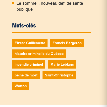
Le sommeil, nouveau défi de santé
publique
Mots-clés
Elzéar Guillemette
Francis Bergeron
histoire criminelle du Québec
incendie criminel
Marie Leblanc
peine de mort
Saint-Christophe
Wotton