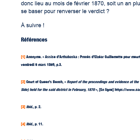
donc lieu au mois de février 1870, soit un an plu
se baser pour renverser le verdict ?
À suivre !
Références
[1]
Anonyme. « Assise d’Arthabaska : Procès d’Elzéar Guillemette pour meur
vendredi 5 mars 1869, p.3.
[2]
Court of Queen’s Bench, «
Report of the proceedings and evidence at the t
Side) held for the said district in February, 1870
», [En ligne] https://www.c
[3]
Ibid
., p. 2.
[4]
Ibid
., p. 11.