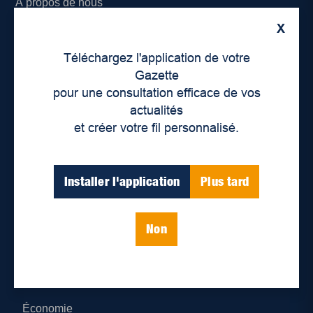
À propos de nous
X
Déontologie et confidentialité
Téléchargez l'application de votre
Devenir partenaire
Gazette
pour une consultation efficace de vos
Lieux de distribution
actualités
et créer votre fil personnalisé.
Nous joindre
Parutions numériques
Installer l'application
Plus tard
Catégories
Non
Actualités
Environnement
Économie