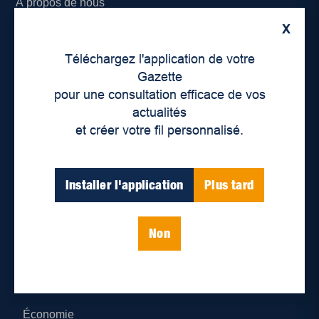
À propos de nous
X
Déontologie et confidentialité
Téléchargez l'application de votre
Devenir partenaire
Gazette
pour une consultation efficace de vos
Lieux de distribution
actualités
et créer votre fil personnalisé.
Nous joindre
Parutions numériques
Installer l'application
Plus tard
Catégories
Non
Actualités
Environnement
Économie