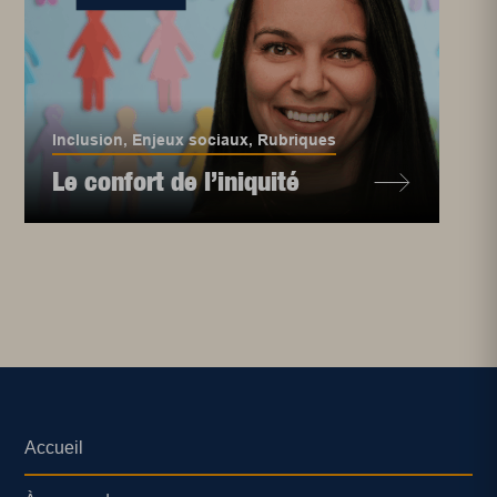
Inclusion
,
Enjeux sociaux
,
Rubriques
Le confort de l’iniquité
Accueil