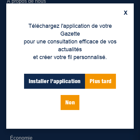
À propos de nous
X
Déontologie et confidentialité
Téléchargez l'application de votre
Devenir partenaire
Gazette
pour une consultation efficace de vos
Lieux de distribution
actualités
et créer votre fil personnalisé.
Nous joindre
Parutions numériques
Installer l'application
Plus tard
Catégories
Non
Actualités
Environnement
Économie