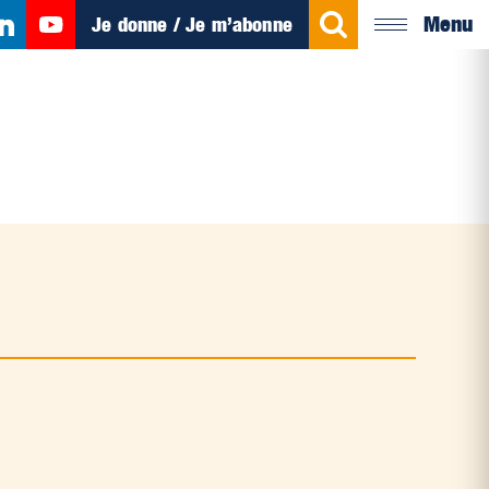
Menu
Je donne / Je m’abonne