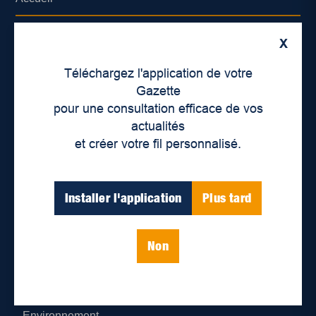
À propos de nous
X
Déontologie et confidentialité
Téléchargez l'application de votre
Gazette
Devenir partenaire
pour une consultation efficace de vos
actualités
Lieux de distribution
et créer votre fil personnalisé.
Nous joindre
Installer l'application
Plus tard
Parutions numériques
Non
Catégories
Actualités
Environnement