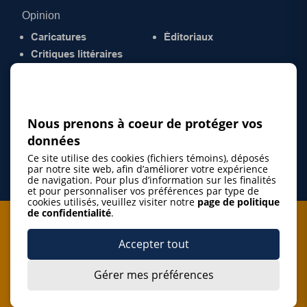
Opinion
Caricatures
Éditoriaux
Critiques littéraires
© 2026 Gazette de la Mauricie. Tous droits
réservés.
Politique de confidentialité
Nous prenons à coeur de protéger vos
données
Ce site utilise des cookies (fichiers témoins), déposés
par notre site web, afin d’améliorer votre expérience
de navigation. Pour plus d’information sur les finalités
et pour personnaliser vos préférences par type de
cookies utilisés, veuillez visiter notre
page de politique
de confidentialité
.
Je m'abonne à l'infolettre
Accepter tout
M'abonner
Gérer mes préférences
J’accepte de m’abonner à l’infolettre de La Gazette de la
Mauricie et de recevoir les plus récentes actualités ainsi
Je m'abonne à l'infolettre
que les offres promotionnelles de ce média d’information.