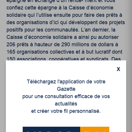
épargne en échange d’un rende- ment et vous
confiez cette épargne à la Caisse d’économie
solidaire qui l’utilise ensuite pour faire des prêts à
des organisations d’ici qui développent des projets
positifs pour les communautés. L’an dernier, la
Caisse d’économie solidaire a ainsi pu autoriser
206 prêts à hauteur de 290 millions de dollars à
165 organisations collectives et à but lucratif dont
150 associations, coopératives et syndicats. Des
organisations qui à leur tour créent un impact
X
social, écologique et économique par- tout au
Québec. Les investissements des membres nous
Téléchargez l'application de votre
donnent ainsi un levier pour financier des projets
Gazette
collectifs, ce qui démontre qu’il est possible de
pour une consultation efficace de vos
mettre notre argent au service d’une société qui
actualités
valorise le bien commun.
et créer votre fil personnalisé.
*Planificateur financier et représentant en épargne
collective pour Desjardins Cabinet de services