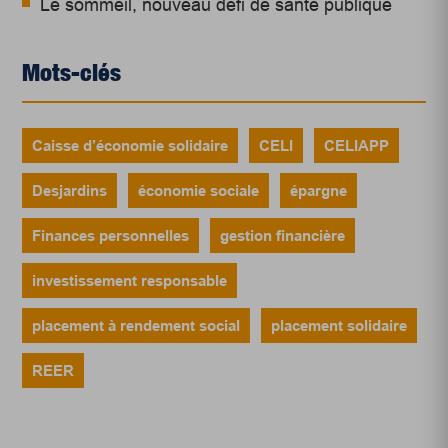
Le sommeil, nouveau défi de santé publique
Mots-clés
Caisse d’économie solidaire
CELI
CELIAPP
Desjardins
économie sociale
épargne
Finances personnelles
gestion financière
investissement responsable
placement à rendement social
placement solidaire
REER