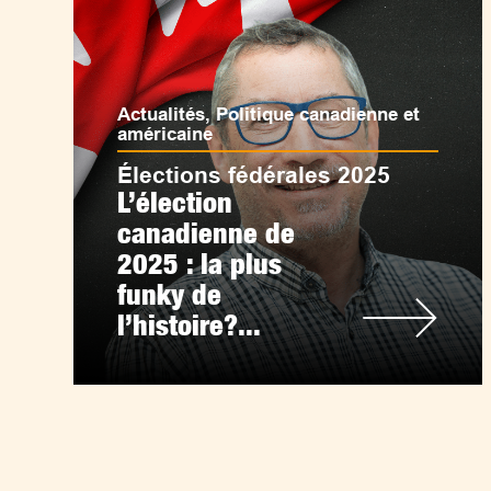
Actualités
,
Politique canadienne et
américaine
Élections fédérales 2025
L’élection
canadienne de
2025 : la plus
funky de
l’histoire?...