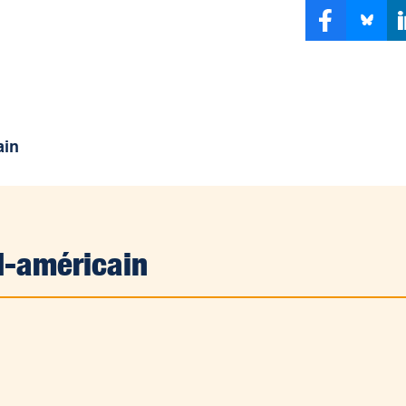
ain
d-américain