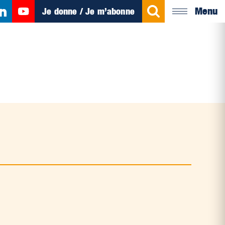
Menu
Je donne / Je m’abonne