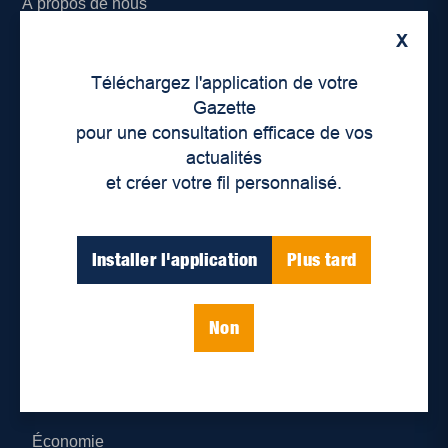
À propos de nous
X
Déontologie et confidentialité
Téléchargez l'application de votre
Devenir partenaire
Gazette
pour une consultation efficace de vos
Lieux de distribution
actualités
et créer votre fil personnalisé.
Nous joindre
Parutions numériques
Installer l'application
Plus tard
Catégories
Non
Actualités
Environnement
Économie