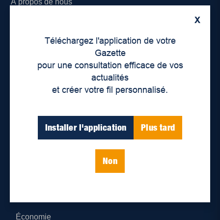
À propos de nous
X
Déontologie et confidentialité
Téléchargez l'application de votre
Devenir partenaire
Gazette
pour une consultation efficace de vos
Lieux de distribution
actualités
et créer votre fil personnalisé.
Nous joindre
Parutions numériques
Installer l'application
Plus tard
Catégories
Non
Actualités
Environnement
Économie