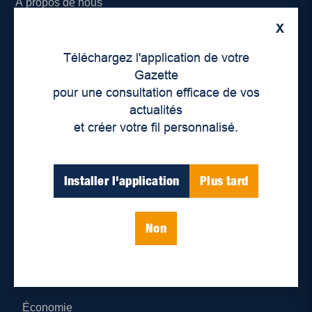
À propos de nous
X
Déontologie et confidentialité
Téléchargez l'application de votre
Devenir partenaire
Gazette
pour une consultation efficace de vos
Lieux de distribution
actualités
et créer votre fil personnalisé.
Nous joindre
Parutions numériques
Installer l'application
Plus tard
Catégories
Non
Actualités
Environnement
Économie