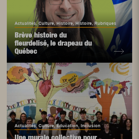
Actualités
,
Culture
,
Histoire
,
Histoire
,
Rubriques
Brève histoire du
fleurdelisé, le drapeau du
Québec
Actualités
,
Culture
,
Éducation
,
Inclusion
Une murale collective pour