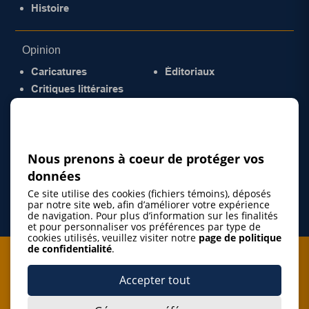
Histoire
Opinion
Caricatures
Éditoriaux
Critiques littéraires
© 2026 Gazette de la Mauricie. Tous droits
réservés.
Politique de confidentialité
Nous prenons à coeur de protéger vos
données
Ce site utilise des cookies (fichiers témoins), déposés
par notre site web, afin d’améliorer votre expérience
de navigation. Pour plus d’information sur les finalités
et pour personnaliser vos préférences par type de
cookies utilisés, veuillez visiter notre
page de politique
de confidentialité
.
Je m'abonne à l'infolettre
Accepter tout
M'abonner