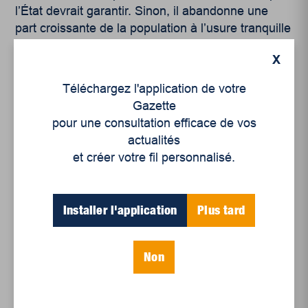
l’État devrait garantir. Sinon, il abandonne une
part croissante de la population à l’usure tranquille
d’un quotidien restreint.
X
Téléchargez l'application de votre
Gazette
pour une consultation efficace de vos
actualités
et créer votre fil personnalisé.
Sources
Installer l'application
Plus tard
[1]
p. 65 du rapport
Non
[2]
p. 12 du rapport