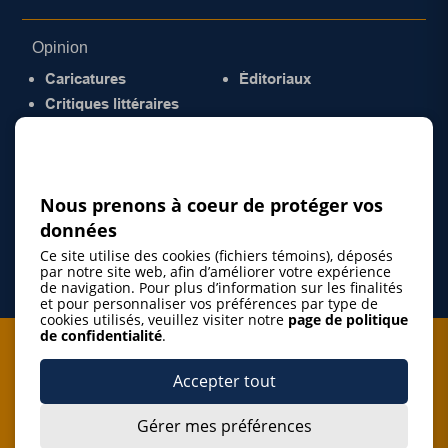
Opinion
Caricatures
Éditoriaux
Critiques littéraires
© 2026 Gazette de la Mauricie. Tous droits
réservés.
Politique de confidentialité
Nous prenons à coeur de protéger vos
données
Ce site utilise des cookies (fichiers témoins), déposés
par notre site web, afin d’améliorer votre expérience
de navigation. Pour plus d’information sur les finalités
et pour personnaliser vos préférences par type de
cookies utilisés, veuillez visiter notre
page de politique
de confidentialité
.
Je m'abonne à l'infolettre
Accepter tout
M'abonner
Gérer mes préférences
J’accepte de m’abonner à l’infolettre de La Gazette de la