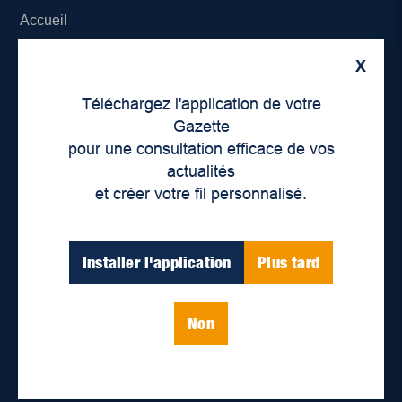
Accueil
À propos de nous
X
Téléchargez l'application de votre
Déontologie et confidentialité
Gazette
pour une consultation efficace de vos
Devenir partenaire
actualités
Lieux de distribution
et créer votre fil personnalisé.
Nous joindre
Installer l'application
Plus tard
Parutions numériques
Non
Catégories
Actualités