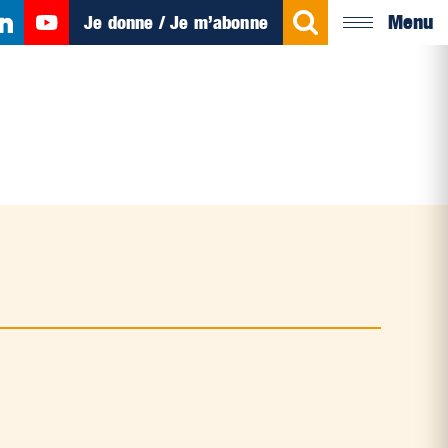
Menu
Je donne / Je m’abonne