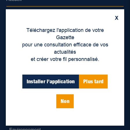
À propos de nous
X
Déontologie et confidentialité
Téléchargez l'application de votre
Gazette
Devenir partenaire
pour une consultation efficace de vos
actualités
Lieux de distribution
et créer votre fil personnalisé.
Nous joindre
Installer l'application
Plus tard
Parutions numériques
Non
Catégories
Actualités
Environnement