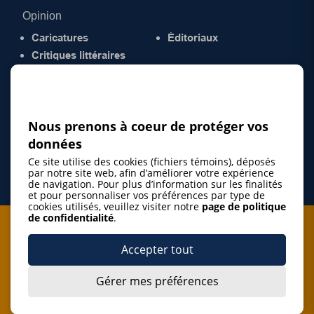
Opinion
Caricatures
Éditoriaux
Critiques littéraires
© 2026 Gazette de la Mauricie. Tous droits
réservés.
Politique de confidentialité
Nous prenons à coeur de protéger vos
données
Ce site utilise des cookies (fichiers témoins), déposés
par notre site web, afin d’améliorer votre expérience
de navigation. Pour plus d’information sur les finalités
et pour personnaliser vos préférences par type de
cookies utilisés, veuillez visiter notre
page de politique
de confidentialité
.
Je m'abonne à l'infolettre
Accepter tout
M'abonner
Gérer mes préférences
J’accepte de m’abonner à l’infolettre de La Gazette de la
Mauricie et de recevoir les plus récentes actualités ainsi
Je m'abonne à l'infolettre
que les offres promotionnelles de ce média d’information.