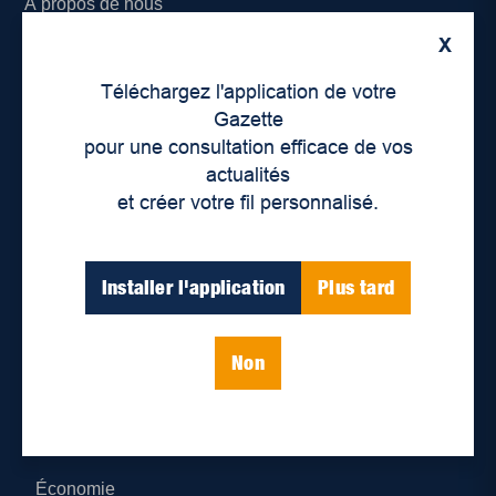
À propos de nous
X
Déontologie et confidentialité
Téléchargez l'application de votre
Devenir partenaire
Gazette
pour une consultation efficace de vos
Lieux de distribution
actualités
et créer votre fil personnalisé.
Nous joindre
Parutions numériques
Installer l'application
Plus tard
Catégories
Non
Actualités
Environnement
Économie