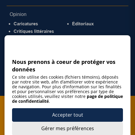
Opinion
Caricatures
Éditoriaux
Critiques littéraires
© 2026 Gazette de la Mauricie. Tous droits
réservés.
Politique de confidentialité
Nous prenons à coeur de protéger vos
données
Ce site utilise des cookies (fichiers témoins), déposés
par notre site web, afin d’améliorer votre expérience
de navigation. Pour plus d’information sur les finalités
et pour personnaliser vos préférences par type de
cookies utilisés, veuillez visiter notre
page de politique
de confidentialité
.
Je m'abonne à l'infolettre
Accepter tout
M'abonner
Gérer mes préférences
J’accepte de m’abonner à l’infolettre de La Gazette de la