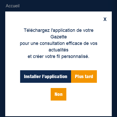
Accueil
À propos de nous
X
Téléchargez l'application de votre
Déontologie et confidentialité
Gazette
pour une consultation efficace de vos
Devenir partenaire
actualités
Lieux de distribution
et créer votre fil personnalisé.
Nous joindre
Installer l'application
Plus tard
Parutions numériques
Non
Catégories
Actualités