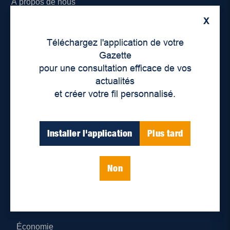
À propos de nous
X
Déontologie et confidentialité
Téléchargez l'application de votre
Devenir partenaire
Gazette
pour une consultation efficace de vos
Lieux de distribution
actualités
et créer votre fil personnalisé.
Nous joindre
Parutions numériques
Installer l'application
Plus tard
Catégories
Non
Actualités
Environnement
Économie