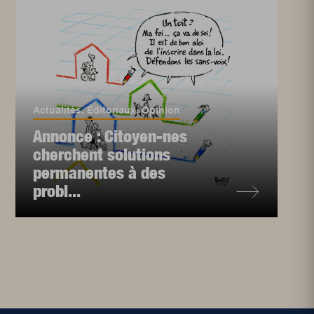
Actualités
,
Éditoriaux
,
Opinion
Annonce : Citoyen-nes
cherchent solutions
permanentes à des
probl...