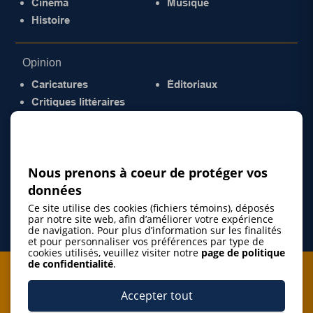
Cinéma
Musique
Histoire
Opinion
Caricatures
Éditoriaux
Critiques littéraires
© 2026 Gazette de la Mauricie. Tous droits
réservés.
Politique de confidentialité
Nous prenons à coeur de protéger vos
données
Ce site utilise des cookies (fichiers témoins), déposés
par notre site web, afin d’améliorer votre expérience
de navigation. Pour plus d’information sur les finalités
et pour personnaliser vos préférences par type de
cookies utilisés, veuillez visiter notre
page de politique
de confidentialité
.
Je m'abonne à l'infolettre
Accepter tout
M'abonner