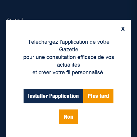
Accueil
X
À propos de nous
Téléchargez l'application de votre
Déontologie et confidentialité
Gazette
pour une consultation efficace de vos
Devenir partenaire
actualités
et créer votre fil personnalisé.
Lieux de distribution
Nous joindre
Installer l'application
Plus tard
Parutions numériques
Non
Catégories