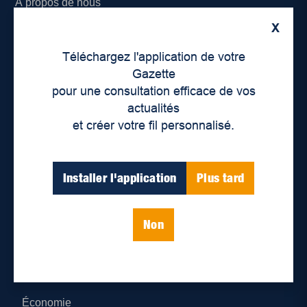
À propos de nous
X
Déontologie et confidentialité
Téléchargez l'application de votre
Devenir partenaire
Gazette
pour une consultation efficace de vos
Lieux de distribution
actualités
et créer votre fil personnalisé.
Nous joindre
Parutions numériques
Installer l'application
Plus tard
Catégories
Non
Actualités
Environnement
Économie