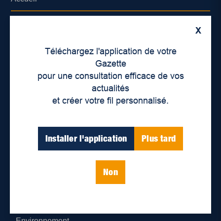
À propos de nous
X
Déontologie et confidentialité
Téléchargez l'application de votre
Gazette
Devenir partenaire
pour une consultation efficace de vos
actualités
Lieux de distribution
et créer votre fil personnalisé.
Nous joindre
Installer l'application
Plus tard
Parutions numériques
Non
Catégories
Actualités
Environnement