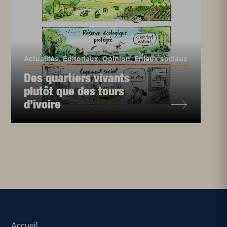
Actualités
,
Éditoriaux
,
Opinion
,
Enjeux sociaux
Des quartiers vivants
plutôt que des tours
d’ivoire
Accueil