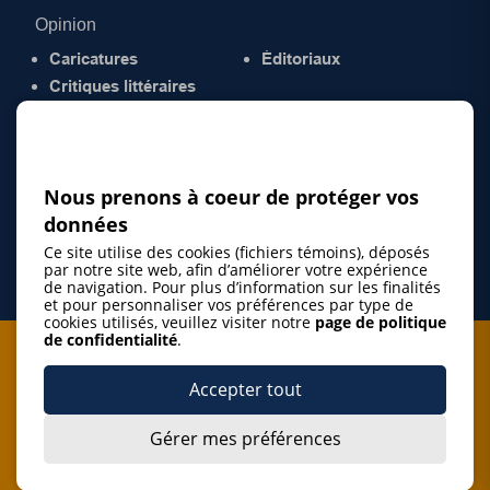
Opinion
Caricatures
Éditoriaux
Critiques littéraires
© 2026 Gazette de la Mauricie. Tous droits
réservés.
Politique de confidentialité
Nous prenons à coeur de protéger vos
données
Ce site utilise des cookies (fichiers témoins), déposés
par notre site web, afin d’améliorer votre expérience
de navigation. Pour plus d’information sur les finalités
et pour personnaliser vos préférences par type de
cookies utilisés, veuillez visiter notre
page de politique
de confidentialité
.
Je m'abonne à l'infolettre
Accepter tout
M'abonner
Gérer mes préférences
J’accepte de m’abonner à l’infolettre de La Gazette de la
Mauricie et de recevoir les plus récentes actualités ainsi
Je m'abonne à l'infolettre
que les offres promotionnelles de ce média d’information.