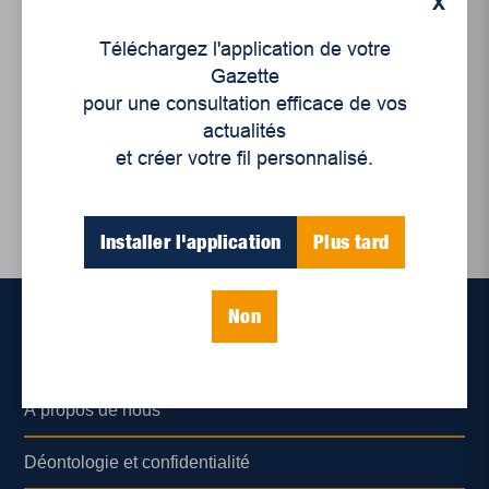
X
Saison 4 - Épisode 8
La vie au sein d’un
Téléchargez l'application de votre
groupe musical, «
Gazette
glamour » ou pas ?
pour une consultation efficace de vos
actualités
et créer votre fil personnalisé.
Installer l'application
Plus tard
Non
Accueil
À propos de nous
Déontologie et confidentialité