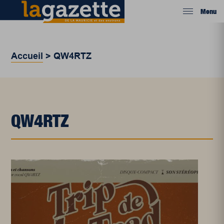
Menu
Accueil
>
QW4RTZ
QW4RTZ