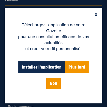
À propos de nous
X
Déontologie et confidentialité
Téléchargez l'application de votre
Gazette
Devenir partenaire
pour une consultation efficace de vos
actualités
Lieux de distribution
et créer votre fil personnalisé.
Nous joindre
Installer l'application
Plus tard
Parutions numériques
Non
Catégories
Actualités
Environnement