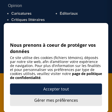
Opinion
Caricatures
Éditoriaux
Critiques littéraires
© 2026 Gazette de la Mauricie. Tous droits
réservés.
Politique de confidentialité
Nous prenons à coeur de protéger vos
données
Ce site utilise des cookies (fichiers témoins), déposés
par notre site web, afin d’améliorer votre expérience
de navigation. Pour plus d’information sur les finalités
et pour personnaliser vos préférences par type de
cookies utilisés, veuillez visiter notre
page de politique
de confidentialité
.
Je m'abonne à l'infolettre
Accepter tout
M'abonner
Gérer mes préférences
J’accepte de m’abonner à l’infolettre de La Gazette de la
Mauricie et de recevoir les plus récentes actualités ainsi
Je m'abonne à l'infolettre
que les offres promotionnelles de ce média d’information.