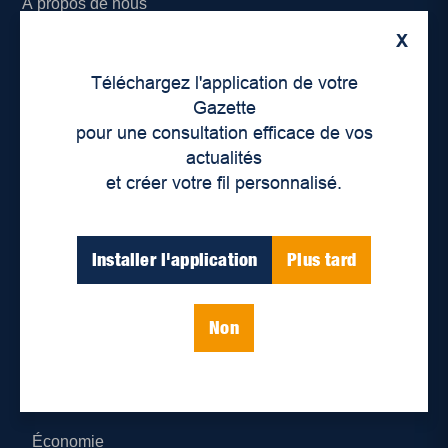
À propos de nous
X
Déontologie et confidentialité
Téléchargez l'application de votre
Devenir partenaire
Gazette
pour une consultation efficace de vos
Lieux de distribution
actualités
et créer votre fil personnalisé.
Nous joindre
Parutions numériques
Installer l'application
Plus tard
Catégories
Non
Actualités
Environnement
Économie