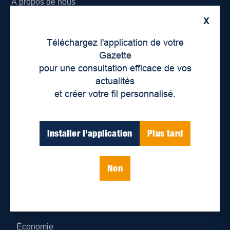
À propos de nous
X
Déontologie et confidentialité
Téléchargez l'application de votre
Devenir partenaire
Gazette
pour une consultation efficace de vos
Lieux de distribution
actualités
et créer votre fil personnalisé.
Nous joindre
Parutions numériques
Installer l'application
Plus tard
Catégories
Non
Actualités
Environnement
Économie