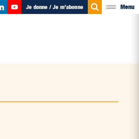
Menu
Je donne / Je m’abonne