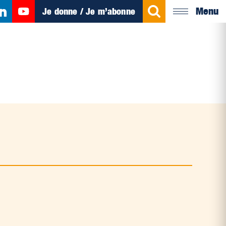
Menu
Je donne / Je m’abonne