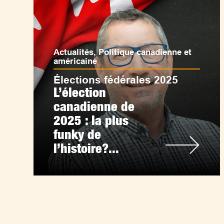
Actualités
,
Politique canadienne et
américaine
Élections fédérales 2025
L’élection
canadienne de
2025 : la plus
funky de
l’histoire?...