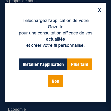
À propos de nous
X
Déontologie et confidentialité
Téléchargez l'application de votre
Devenir partenaire
Gazette
pour une consultation efficace de vos
Lieux de distribution
actualités
et créer votre fil personnalisé.
Nous joindre
Parutions numériques
Installer l'application
Plus tard
Catégories
Non
Actualités
Environnement
Économie