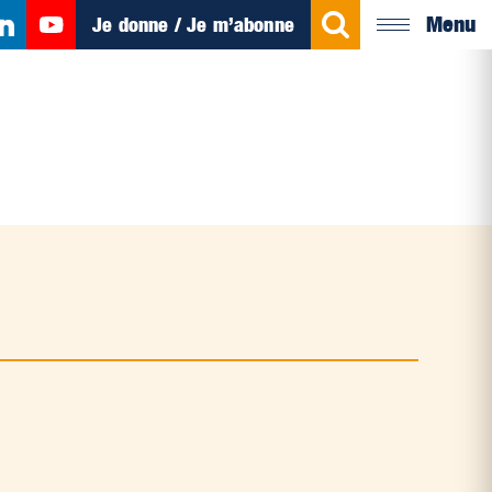
Menu
Je donne / Je m’abonne