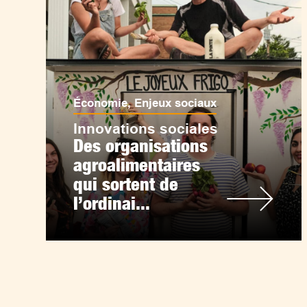
Économie
,
Enjeux sociaux
Innovations sociales
Des organisations
agroalimentaires
qui sortent de
l’ordinai...