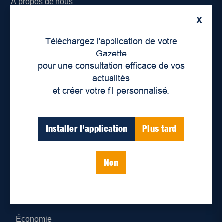
À propos de nous
X
Déontologie et confidentialité
Téléchargez l'application de votre
Devenir partenaire
Gazette
pour une consultation efficace de vos
Lieux de distribution
actualités
et créer votre fil personnalisé.
Nous joindre
Parutions numériques
Installer l'application
Plus tard
Catégories
Non
Actualités
Environnement
Économie