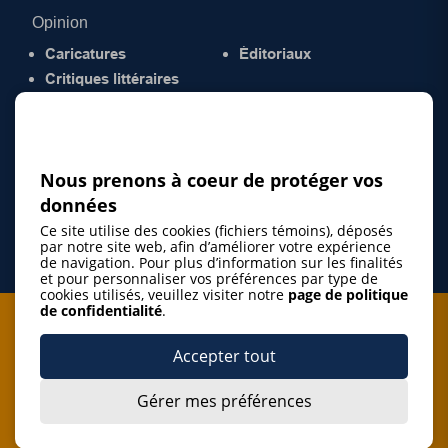
Opinion
Caricatures
Éditoriaux
Critiques littéraires
© 2026 Gazette de la Mauricie. Tous droits
réservés.
Politique de confidentialité
Nous prenons à coeur de protéger vos
données
Ce site utilise des cookies (fichiers témoins), déposés
par notre site web, afin d’améliorer votre expérience
de navigation. Pour plus d’information sur les finalités
et pour personnaliser vos préférences par type de
cookies utilisés, veuillez visiter notre
page de politique
de confidentialité
.
Je m'abonne à l'infolettre
Accepter tout
M'abonner
Gérer mes préférences
J’accepte de m’abonner à l’infolettre de La Gazette de la
Mauricie et de recevoir les plus récentes actualités ainsi
Je m'abonne à l'infolettre
que les offres promotionnelles de ce média d’information.