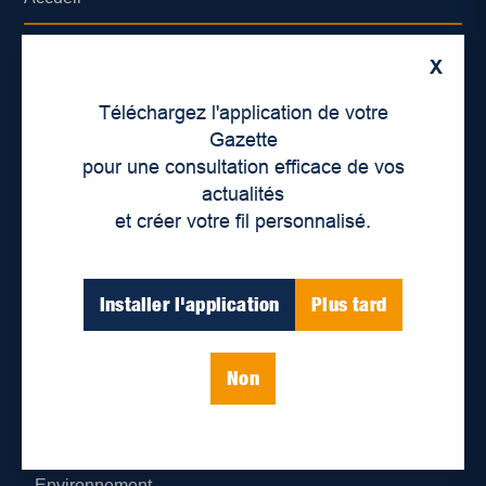
À propos de nous
X
Déontologie et confidentialité
Téléchargez l'application de votre
Gazette
Devenir partenaire
pour une consultation efficace de vos
actualités
Lieux de distribution
et créer votre fil personnalisé.
Nous joindre
Installer l'application
Plus tard
Parutions numériques
Non
Catégories
Actualités
Environnement