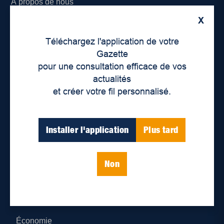
À propos de nous
X
Déontologie et confidentialité
Téléchargez l'application de votre
Devenir partenaire
Gazette
pour une consultation efficace de vos
Lieux de distribution
actualités
et créer votre fil personnalisé.
Nous joindre
Parutions numériques
Installer l'application
Plus tard
Catégories
Non
Actualités
Environnement
Économie