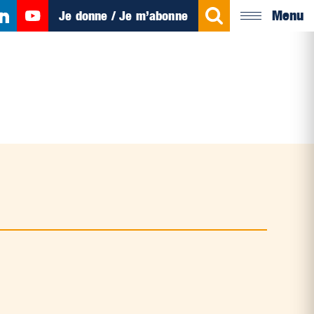
Menu
Je donne / Je m’abonne