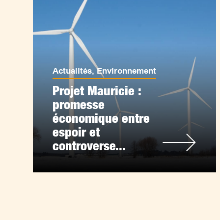
Actualités
,
Environnement
Projet Mauricie :
promesse
économique entre
espoir et
controverse...