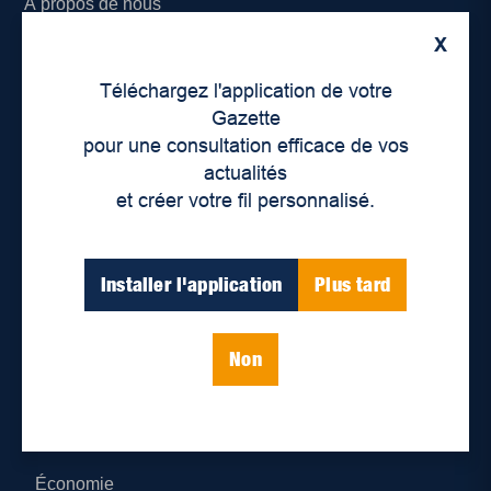
À propos de nous
X
Déontologie et confidentialité
Téléchargez l'application de votre
Devenir partenaire
Gazette
pour une consultation efficace de vos
Lieux de distribution
actualités
et créer votre fil personnalisé.
Nous joindre
Parutions numériques
Installer l'application
Plus tard
Catégories
Non
Actualités
Environnement
Économie