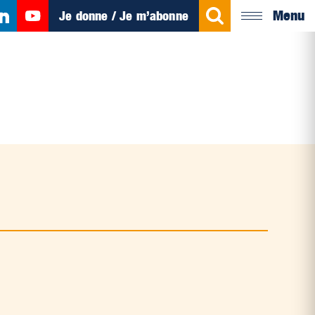
Menu
Je donne / Je m’abonne