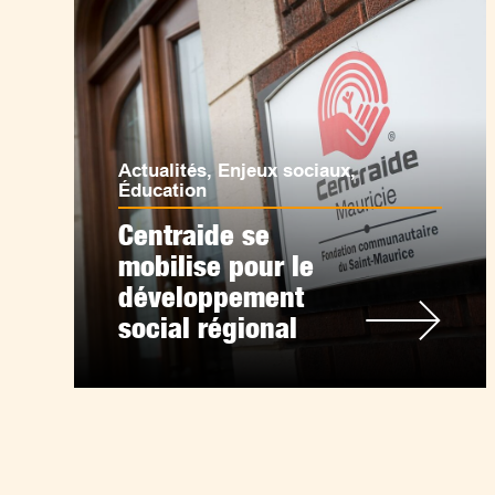
Actualités
,
Enjeux sociaux
,
Éducation
Centraide se
mobilise pour le
développement
social régional