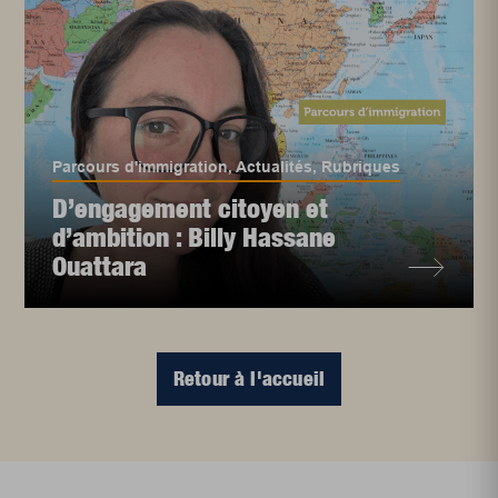
Parcours d'immigration
,
Actualités
,
Rubriques
D’engagement citoyen et
d’ambition : Billy Hassane
Ouattara
Retour à l'accueil