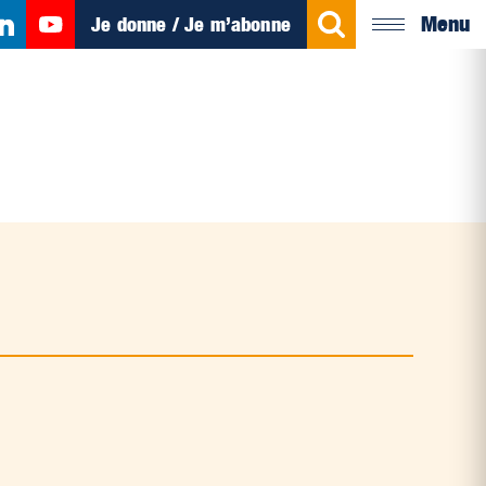
Menu
Je donne / Je m’abonne