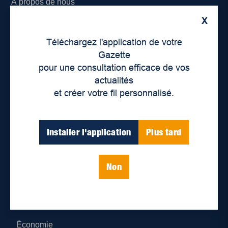
À propos de nous
X
Déontologie et confidentialité
Téléchargez l'application de votre
Devenir partenaire
Gazette
pour une consultation efficace de vos
Lieux de distribution
actualités
et créer votre fil personnalisé.
Nous joindre
Parutions numériques
Installer l'application
Plus tard
Catégories
Non
Actualités
Environnement
Économie