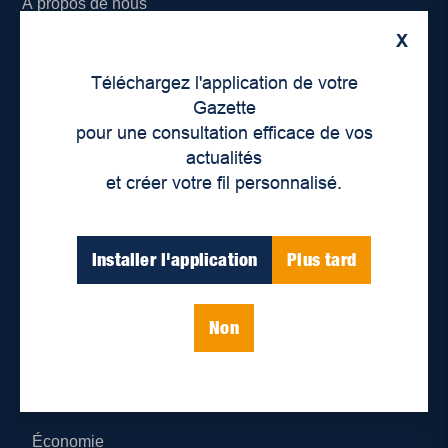
À propos de nous
X
Déontologie et confidentialité
Téléchargez l'application de votre
Devenir partenaire
Gazette
pour une consultation efficace de vos
Lieux de distribution
actualités
et créer votre fil personnalisé.
Nous joindre
Parutions numériques
Installer l'application
Plus tard
Catégories
Non
Actualités
Environnement
Économie