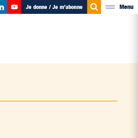
Menu
Je donne / Je m’abonne