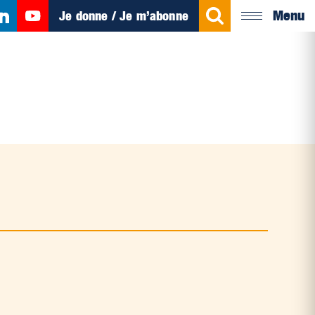
Menu
Je donne / Je m’abonne