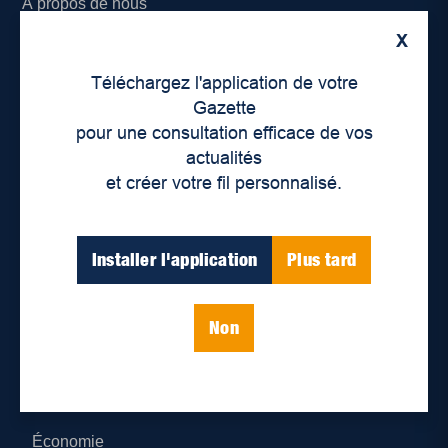
À propos de nous
X
Déontologie et confidentialité
Téléchargez l'application de votre
Devenir partenaire
Gazette
pour une consultation efficace de vos
Lieux de distribution
actualités
et créer votre fil personnalisé.
Nous joindre
Parutions numériques
Installer l'application
Plus tard
Catégories
Non
Actualités
Environnement
Économie