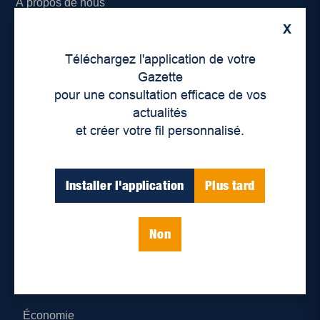
À propos de nous
X
Déontologie et confidentialité
Téléchargez l'application de votre
Devenir partenaire
Gazette
pour une consultation efficace de vos
Lieux de distribution
actualités
et créer votre fil personnalisé.
Nous joindre
Parutions numériques
Installer l'application
Plus tard
Catégories
Non
Actualités
Environnement
Économie