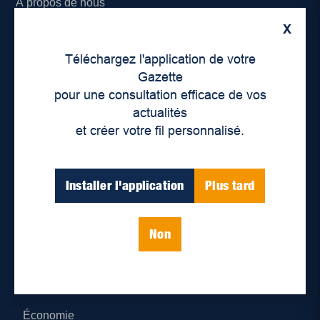
À propos de nous
X
Déontologie et confidentialité
Téléchargez l'application de votre
Devenir partenaire
Gazette
pour une consultation efficace de vos
Lieux de distribution
actualités
et créer votre fil personnalisé.
Nous joindre
Parutions numériques
Installer l'application
Plus tard
Catégories
Non
Actualités
Environnement
Économie