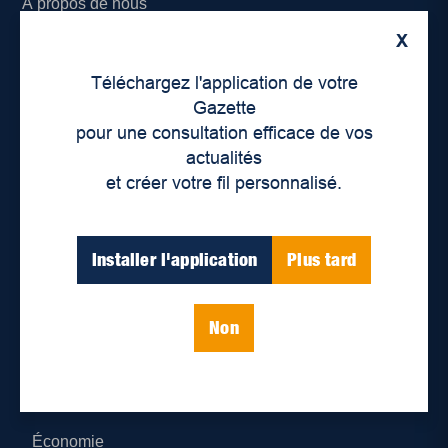
À propos de nous
X
Déontologie et confidentialité
Téléchargez l'application de votre
Devenir partenaire
Gazette
pour une consultation efficace de vos
Lieux de distribution
actualités
et créer votre fil personnalisé.
Nous joindre
Parutions numériques
Installer l'application
Plus tard
Catégories
Non
Actualités
Environnement
Économie